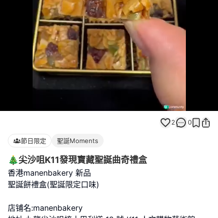
Loaded
:
Unmute
100.00%
2
0
節日限定
聖誕Moments
🎄尖沙咀K11發現寶藏聖誕曲奇禮盒
香港manenbakery 新品
聖誕餅禮盒(聖誕限定口味)
店铺名:manenbakery