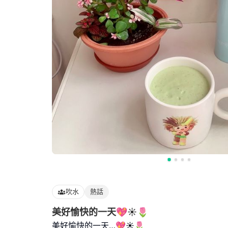
吹水
熱話
美好愉快的一天💖☀️🌷
美好愉快的一天…💖☀️🌷