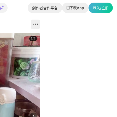
下載App
創作者合作平台
登入/註冊
1
/
4