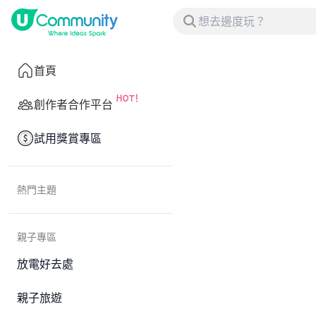
首頁
創作者合作平台
試用獎賞專區
熱門主題
親子專區
放電好去處
親子旅遊