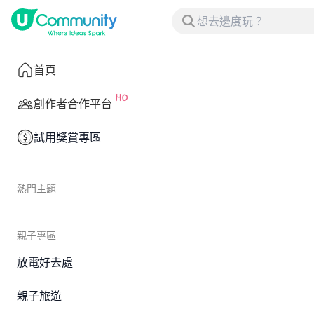
首頁
創作者合作平台
試用獎賞專區
熱門主題
親子專區
放電好去處
親子旅遊