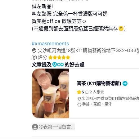
試左新品!
叫左熱既 完全係一杯香濃版可可奶
買完翻office 飲暖笠笠☺️
(不過攞到翻去面頭層奶蓋已經蕩然無存🫠)
#xmasmoments
尖沙咀河內道18號K11購物藝術館地下G32-G33
評分
文章提及
的好去處
喜茶 (K11購物藝術館)
5
2
人想去
尖沙咀河內道18號K11購物藝術館地
號舖
手搖、茶館、果汁
發表第一個留言...