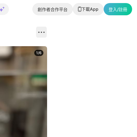
下載App
創作者合作平台
登入/註冊
1
/
6