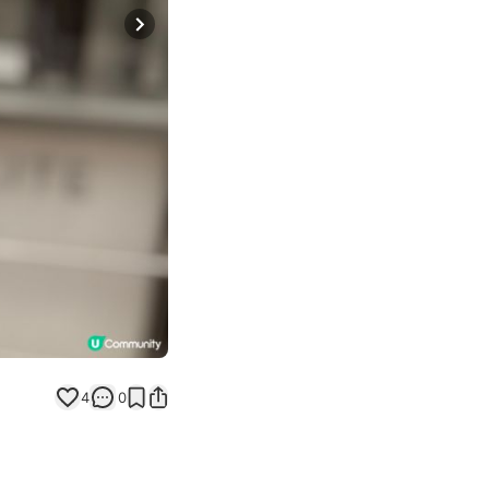
Next slide
4
0