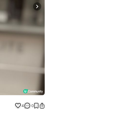
Next slide
4
0