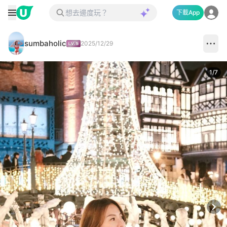
下載App
sumbaholic
2025/12/29
1
/
7
Next