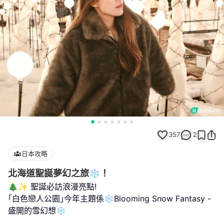
357
2
日本攻略
北海道聖誕夢幻之旅❄️！
🎄✨ 聖誕必訪浪漫亮點!
｢白色戀人公園｣今年主題係❄️Blooming Snow Fantasy -
盛開的雪幻想❄️