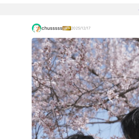
chusssss
2025/12/17