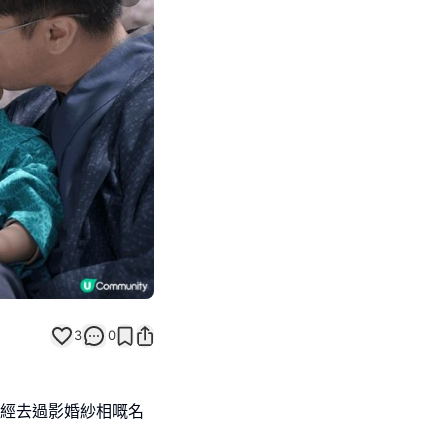
Next slide
3
0
曾經去過影婚紗相嘅名