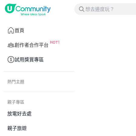
首頁
創作者合作平台
試用獎賞專區
熱門主題
親子專區
放電好去處
親子旅遊