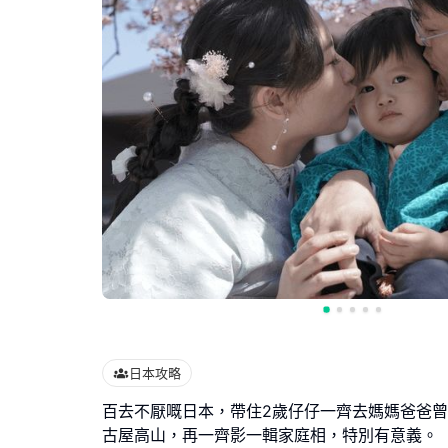
日本攻略
百去不厭嘅日本，帶住2歲仔仔一齊去媽媽爸爸