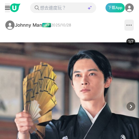
下載App
Johnny Man
2025/10/28
1
/
7
Next