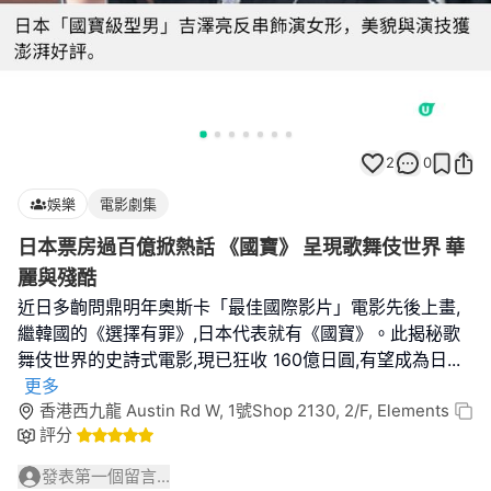
2
0
娛樂
電影劇集
日本票房過百億掀熱話 《國寶》 呈現歌舞伎世界 華
麗與殘酷
近日多齣問鼎明年奧斯卡「最佳國際影片」電影先後上畫,
繼韓國的《選擇有罪》,日本代表就有《國寶》。此揭秘歌
舞伎世界的史詩式電影,現已狂收 160億日圓,有望成為日
...
更多
香港西九龍 Austin Rd W, 1號Shop 2130, 2/F, Elements
評分
發表第一個留言...