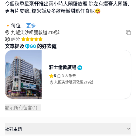
今個秋季星聚軒推出兩小時大閘蟹放題,除左有爆膏大閘蟹､
更有片皮鴨､糯米飯及多款精緻甜點任食呢😋
🔸每位
...
更多
九龍尖沙咀彌敦道219號
評分
文章提及
的好去處
莊士倫敦廣場
5
3
人想去
九龍尖沙咀彌敦道219號
顯示所有留言(
1
)...
社群主題