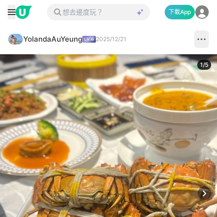
下載App
YolandaAuYeung
2025/12/21
1
/
5
Next