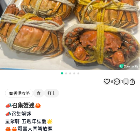
8
1
香港攻略
食
打卡
📣召集蟹迷🦀
📣召集蟹迷
星聚軒 五週年誌慶🌟
🦀🦀爆膏大閘蟹放題