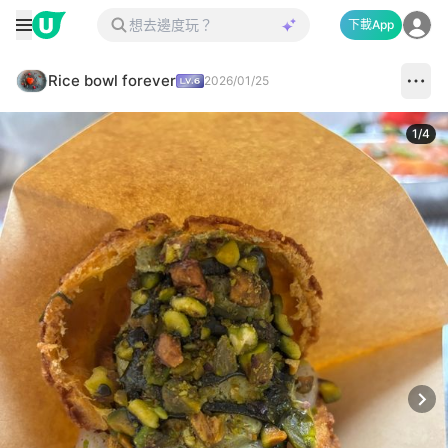
下載App
Rice bowl forever
2026/01/25
1
/
4
Next