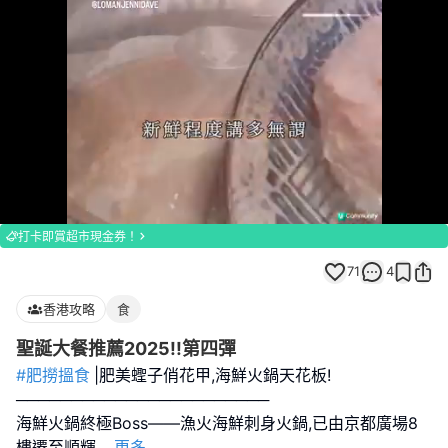
Loaded
:
Unmute
100.00%
打卡即賞超市現金券！
71
4
香港攻略
食
聖誕大餐推薦2025!!第四彈
#肥撈搵食
|肥美蟶子俏花甲,海鮮火鍋天花板!
───────────────────────
海鮮火鍋終極Boss——漁火海鮮刺身火鍋,已由京都廣場8
樓遷至順輝
...
更多