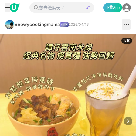
下載App
Snowycookingmama
2026/04/16
1
/
10
Next