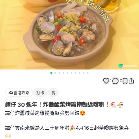
1
0
香港攻略
打卡
食
譚仔 30 週年！炸醬酸菜烤雞撈麵返嚟喇！🐔🍜
譚仔炸醬酸菜烤雞撈寬麵強勢回歸😍
譚仔雲南米線踏入三十周年啦🎉4月16日起帶嚟經典驚喜
🙌🏻