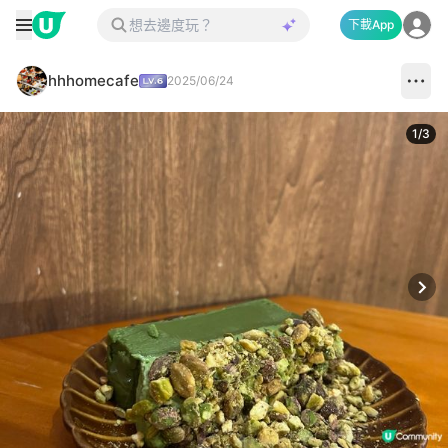
下載App
hhhomecafe
2025/06/24
1
/
3
Next