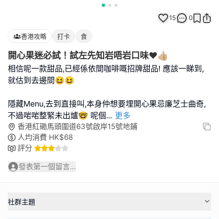
15
0
香港攻略
打卡
食
開心果迷必試！試左先知岩唔岩口味❤️👍🏼
相信呢一款甜品,已經係依間咖啡嘅招牌甜品! 應該一睇到,
就估到去邊間😆😆
隱藏Menu,去到直接叫,本身仲想要埋開心果忌廉芝士曲奇,
不過啱啱整緊未出爐🤓 呢個
...
更多
香港紅磡馬頭圍道63號啟岸15號地鋪
人均消費
HK$
68
評分
發表第一個留言...
社群主題