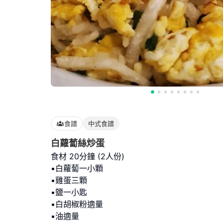
食譜
中式食譜
白蘿蔔絲炒蛋
食材 20分鐘 (2人份)
▪︎白蘿蔔一小顆
▪︎雞蛋三顆
▪︎鹽一小匙
▪︎白胡椒粉適量
▪︎油適量