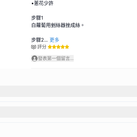
▪︎蔥花少許
步驟1
白蘿蔔用剉絲器挫成絲。
步驟2
...
更多
評分
發表第一個留言...