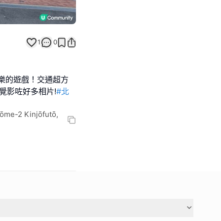
1
0
人玩樂的遊戲！交通超方
不覺影咗好多相片!
#北
ōme-2 Kinjōfutō,