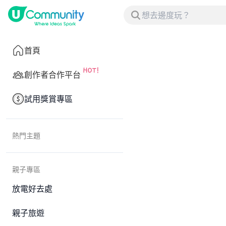
首頁
創作者合作平台
試用獎賞專區
熱門主題
親子專區
放電好去處
親子旅遊