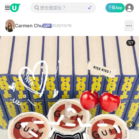
下載App
Carmen Chu
2025/10/16
1
/
7
Next