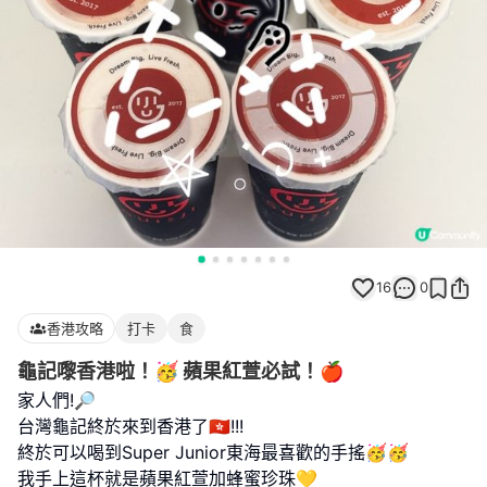
16
0
香港攻略
打卡
食
龜記嚟香港啦！🥳 蘋果紅萱必試！🍎
家人們!🔎
台灣龜記終於來到香港了🇭🇰!!!
終於可以喝到Super Junior東海最喜歡的手搖🥳🥳
我手上這杯就是蘋果紅萱加蜂蜜珍珠💛