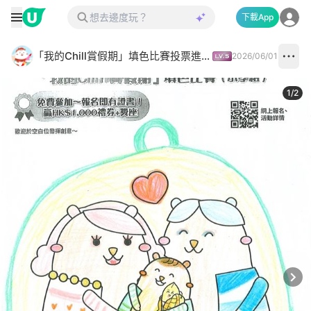
下載App
「我的Chill賞假期」填色比賽投票進行中✅
2026/06/01
1
/
2
Next