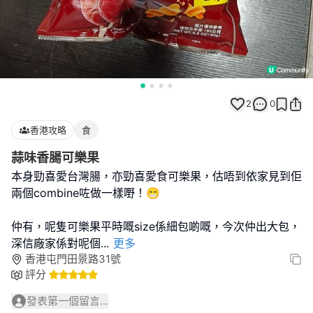
2
0
香港攻略
食
蒜味香腸可樂果
本身勁喜愛台灣腸，亦勁喜愛食可樂果，估唔到依家見到佢
兩個combine咗做一樣嘢！😁
仲有，呢隻可樂果平時嘅size係細包啲嘅，今次仲出大包，
深信廠家係對呢個
...
更多
香港屯門田景路31號
評分
發表第一個留言...