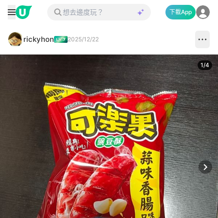
下載App
rickyhon
2025/12/22
1
/
4
Next