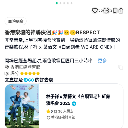
55
2
演唱會
香港樂壇的神鵰俠侶🎉🎉🫡🫡RESPECT
非常榮幸,上星期有機會欣賞到一場勁歌熱舞兼滿載情感的
音樂旅程,林子祥 x 葉蒨文《白頭到老 WE ARE ONE》!
開場已經全場起哄,兩位歌壇巨匠用三小時串
...
更多
香港紅磡體育館
評分
文章提及
的好去處
林子祥 x 葉蒨文《白頭到老》紅館
演唱會 2025
5
36
人想去
香港紅磡體育館