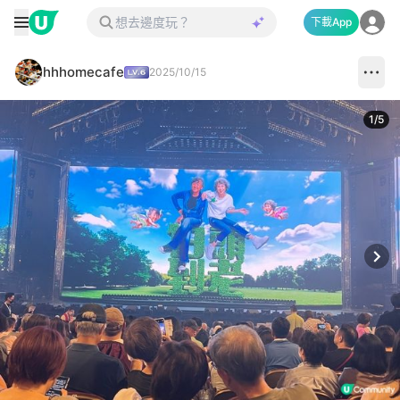
下載App
hhhomecafe
2025/10/15
1
/
5
Next