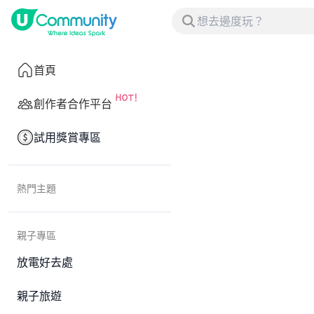
首頁
創作者合作平台
試用獎賞專區
熱門主題
親子專區
放電好去處
親子旅遊