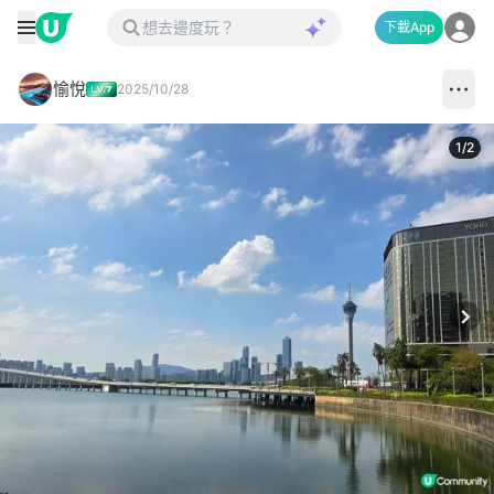
下載App
愉悅
2025/10/28
1
/
2
Next