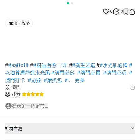
0
0
澳門攻略
#
#eattofit
#
#甜品治癒一切
#
#養生之選
#
#水光肌必備
#
以油養膚締造水光肌
#澳門必食
#澳門必買
#澳門必玩
#
澳門打卡
#葡撻
#豬扒包
#
...
更多
澳門
評分
發表第一個留言...
社群主題