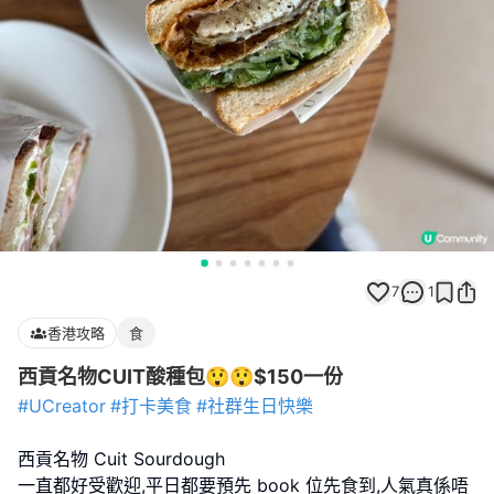
7
1
香港攻略
食
西貢名物CUIT酸種包😲😲$150一份
#UCreator
#打卡美食
#社群生日快樂
西貢名物 Cuit Sourdough
一直都好受歡迎,平日都要預先 book 位先食到,人氣真係唔