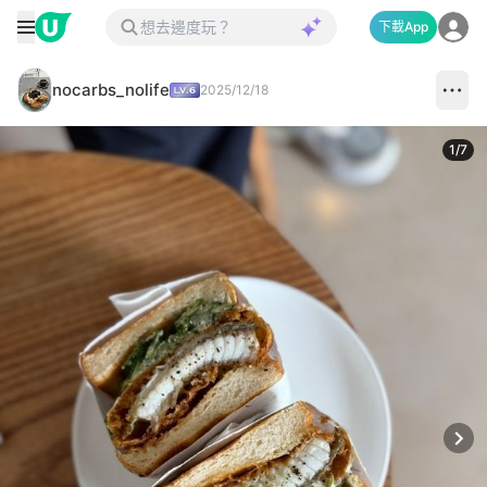
下載App
nocarbs_nolife
2025/12/18
1
/
7
Next