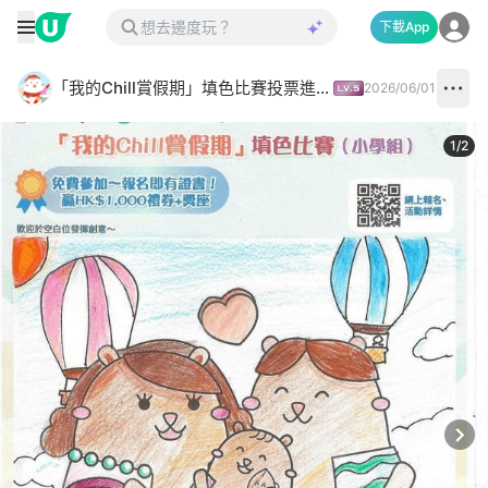
下載App
「我的Chill賞假期」填色比賽投票進行中✅
2026/06/01
1
/
2
Next