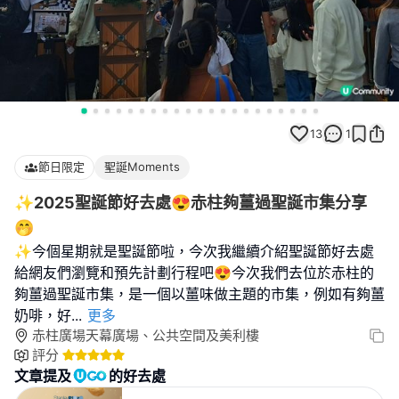
13
1
節日限定
聖誕Moments
✨️2025聖誕節好去處😍赤柱夠薑過聖誕市集分享
🤭
✨今個星期就是聖誕節啦，今次我繼續介紹聖誕節好去處
給網友們瀏覽和預先計劃行程吧😍今次我們去位於赤柱的
夠薑過聖誕市集，是一個以薑味做主題的市集，例如有夠薑
奶啡，好
...
更多
赤柱廣場天幕廣場、公共空間及美利樓
評分
文章提及
的好去處