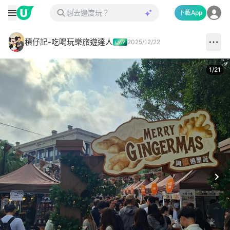
下載App
積仔記-吃喝玩樂旅遊達人
2025/12/22
1
/
21
Next