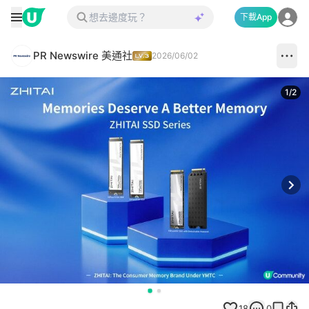
下載App
PR Newswire 美通社
2026/06/02
1
/
2
Next
18
0