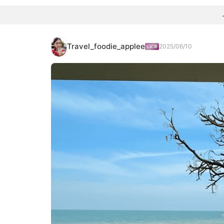
Travel_foodie_applee
2025/06/10