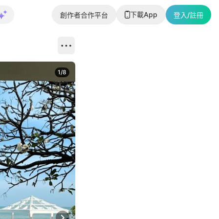
下載App
創作者合作平台
登入/註冊
1
/
8