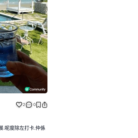
Next slide
2
0
早餐.呢度除左打卡.仲係