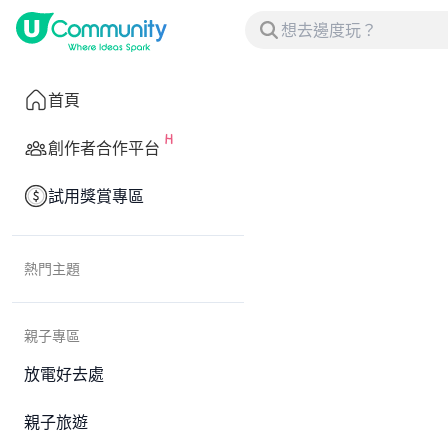
首頁
創作者合作平台
試用獎賞專區
熱門主題
親子專區
放電好去處
親子旅遊