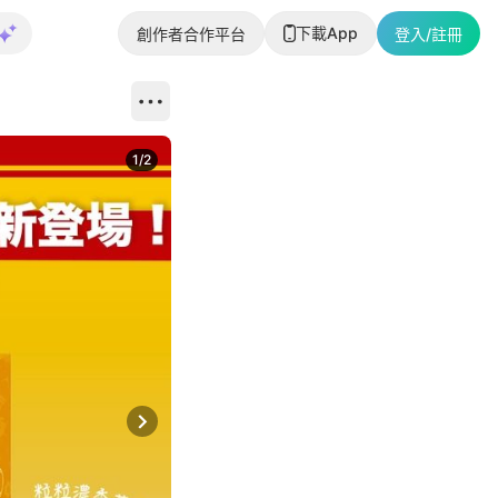
下載App
創作者合作平台
登入/註冊
1
/
2
即睇更多社
Next slide
返回帖文