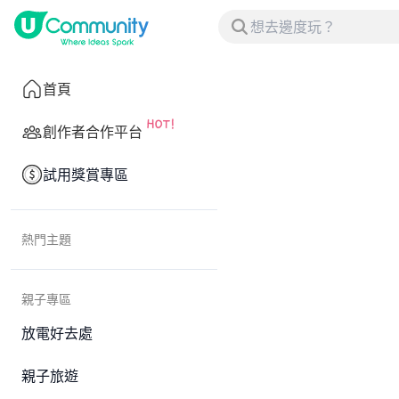
首頁
創作者合作平台
試用獎賞專區
熱門主題
親子專區
放電好去處
親子旅遊