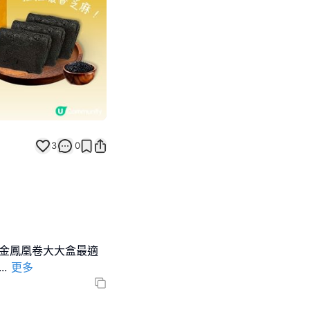
3
0
黑金鳳凰卷大大盒最適
...
更多