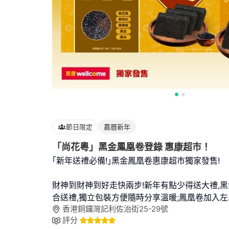
節日限定
農曆新年
「尚花粵」黑金鳳凰卷登錄 惠康超市！
｢新年送禮必備!｣黑金鳳凰卷惠康超市獨家發售!
財神到財神到好走快兩步!新年有點少得送大禮,
合送禮,獨立包裝方便隨時分享溫暖;鳳凰卷加入左
香港銅鑼灣記利佐治街25-29號
評分