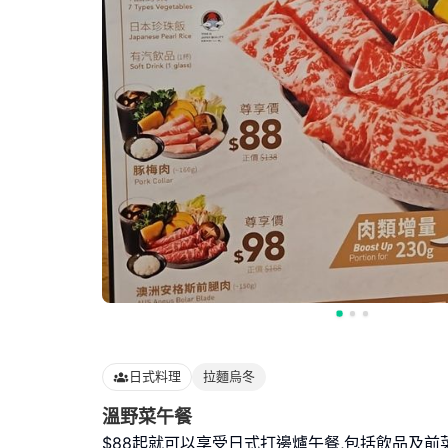
日式料理
拉麵烏冬
溫野菜午餐
$88起就可以享受日式打邊爐午餐,包括飲品及前