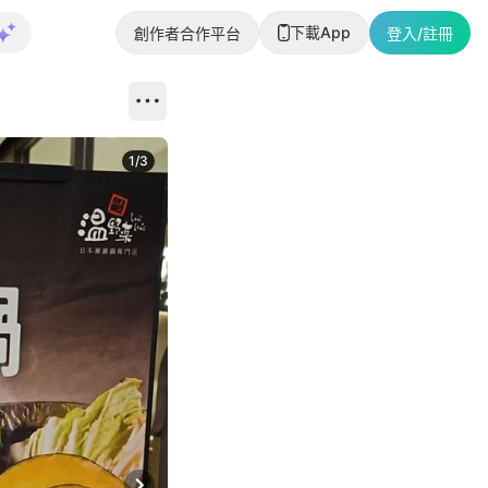
下載App
創作者合作平台
登入/註冊
1
/
3