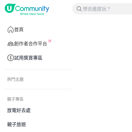
首頁
創作者合作平台
試用獎賞專區
熱門主題
親子專區
放電好去處
親子旅遊