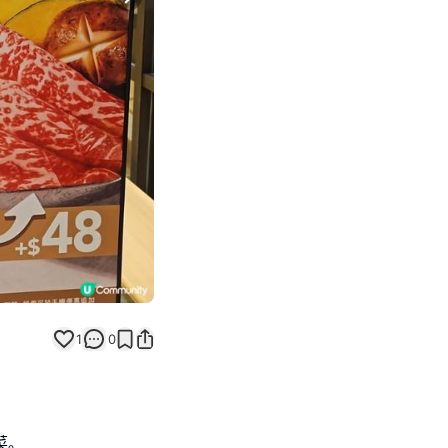
Next slide
1
0
菜｡