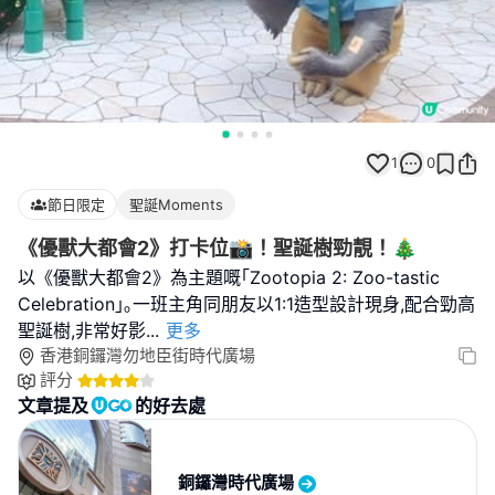
1
0
節日限定
聖誕Moments
《優獸大都會2》打卡位📸！聖誕樹勁靚！🎄
以《優獸大都會2》為主題嘅｢Zootopia 2: Zoo-tastic
Celebration｣｡一班主角同朋友以1:1造型設計現身,配合勁高
聖誕樹,非常好影
...
更多
香港銅鑼灣勿地臣街時代廣場
評分
文章提及
的好去處
銅鑼灣時代廣場