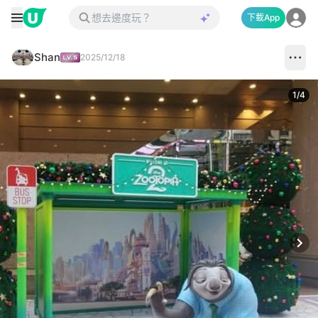
下載App
Shan
2025/12/18
1
/
4
Next