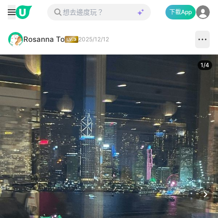
下載App
Rosanna To
2025/12/12
1
/
4
Next