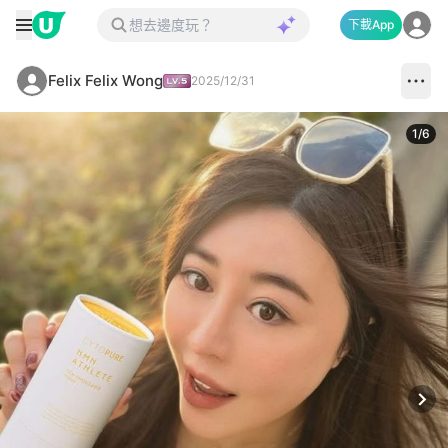
下載App
Felix Felix Wong
2025/12/31
1
/
6
Next