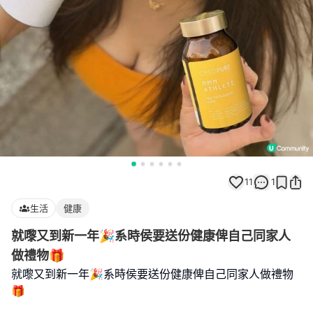
11
1
生活
健康
就嚟又到新一年🎉系時侯要送份健康俾自己同家人
做禮物🎁
就嚟又到新一年🎉系時侯要送份健康俾自己同家人做禮物
🎁