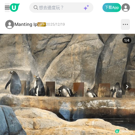
下載App
Manting Ip
2025/12/19
1
/
4
Next