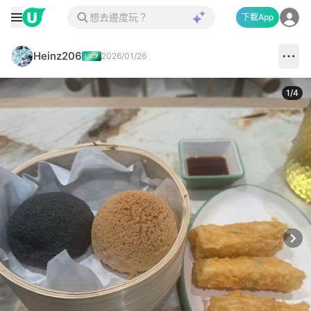
下載App
Heinz206
2026/01/26
1
/
4
Next