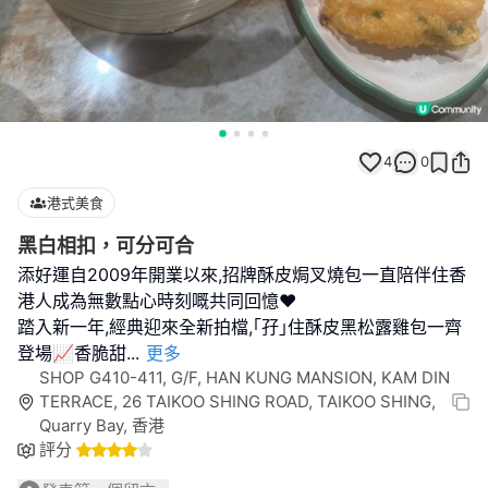
4
0
港式美食
黑白相扣，可分可合
添好運自2009年開業以來,招牌酥皮焗叉燒包一直陪伴住香
港人成為無數點心時刻嘅共同回憶❤️
踏入新一年,經典迎來全新拍檔,｢孖｣住酥皮黑松露雞包一齊
登場📈香脆甜
...
更多
SHOP G410-411, G/F, HAN KUNG MANSION, KAM DIN
TERRACE, 26 TAIKOO SHING ROAD, TAIKOO SHING,
Quarry Bay, 香港
評分