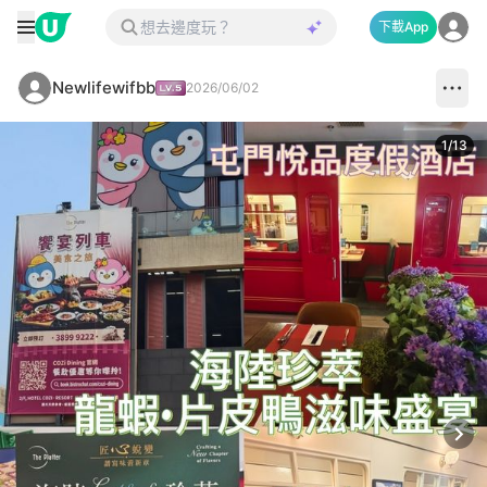
下載App
Newlifewifbb
2026/06/02
1
/
13
Next