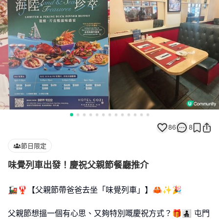
86
8
節日限定
味覺列車出發！慶祝父親節餐廳推介
🚂🦞【父親節帶爸爸去坐「味覺列車」】🦀✨🎉
父親節想搵一個有心思、又夠特別嘅慶祝方式？🎁👨‍👧‍👦 屯門