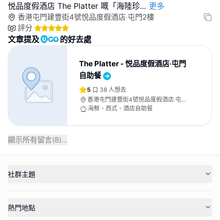
悦品度假酒店 The Platter 嘅「海陸珍
...
更多
香港屯門建豐街4號悦品度假酒店‧屯門2樓
評分
文章提及
的好去處
The Platter - 悦品度假酒店‧屯門
自助餐
5
38
人想去
香港屯門建豐街4號悦品度假酒店‧屯門2
樓
海鮮、西式、酒店自助餐
顯示所有留言(
8
)...
社群主題
熱門地點