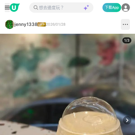
下載App
jenny1338
2026/01/28
1
/
3
Next