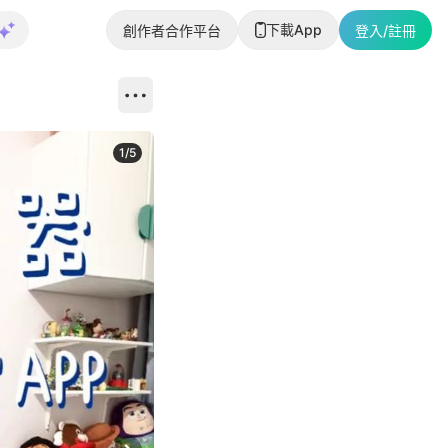
下載App
創作者合作平台
登入/註冊
1
/
5