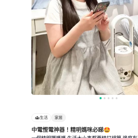
生活
家居
中電慳電神器！精明媽咪必睇🤩
一個精明嘅媽媽,生活大小事都要精打細算,邊度