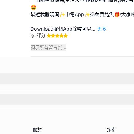
🤩
最近我發現開✨中電App✨送免費鮑魚🎁!大家
Download呢個App除咗可以
...
更多
評分
顯示所有留言(
1
)...
關於
探索