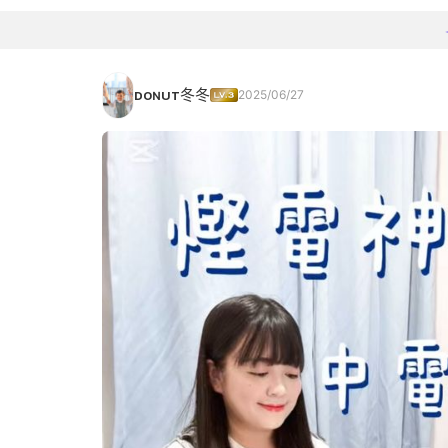
ᴅᴏɴᴜᴛ冬冬
2025/06/27