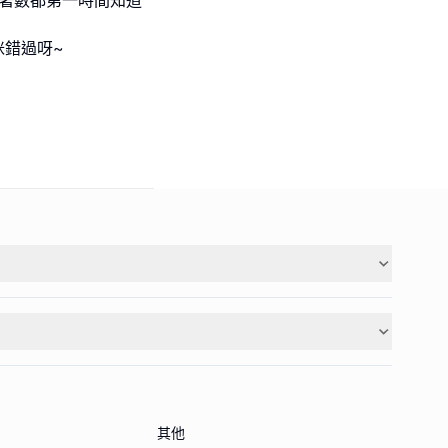
咪錯過呀~
其他