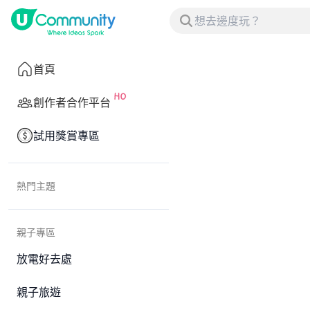
首頁
創作者合作平台
試用獎賞專區
熱門主題
親子專區
放電好去處
親子旅遊