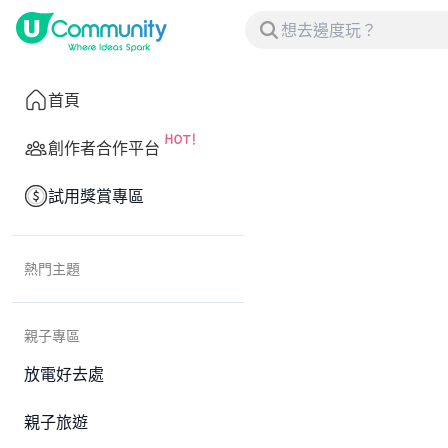
首頁
創作者合作平台
試用獎賞專區
熱門主題
親子專區
放電好去處
親子旅遊