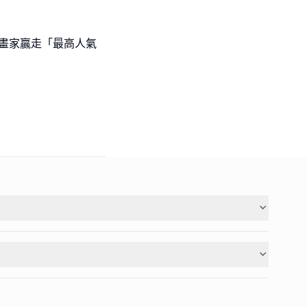
l級小畫家贏走「最高人氣