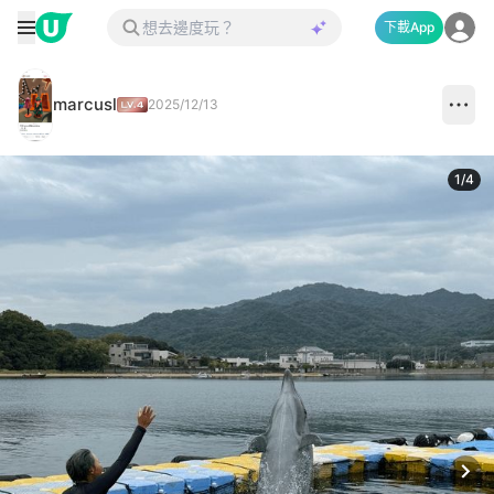
下載App
marcusl
2025/12/13
1
/
4
Next