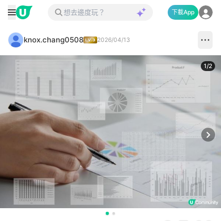
下載App
knox.chang0508
2026/04/13
1
/
2
Next