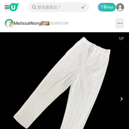
下載App
MelissaWong
2026/01/08
1
/
7
Next