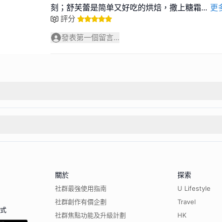
刻；舒芙蕾是简单又好吃的烘焙，撒上糖霜
...
更
評分
發表第一個留言...
關於
探索
社群最強使用指南
U Lifestyle
社群創作有價企劃
Travel
程式
社群焦點功能及升級計劃
HK