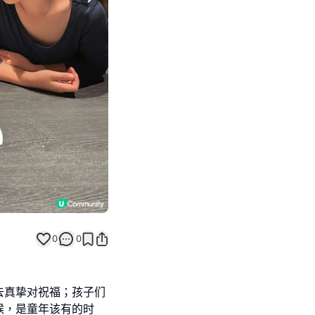
Next slide
0
0
去真挚对祝福；孩子们
候，是童年该有的时