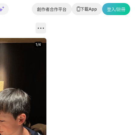
下載App
創作者合作平台
登入/註冊
1
/
4