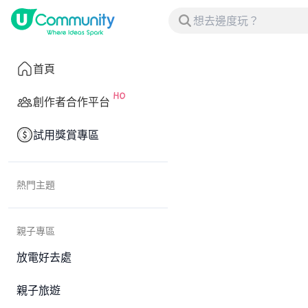
首頁
創作者合作平台
試用獎賞專區
熱門主題
親子專區
放電好去處
親子旅遊