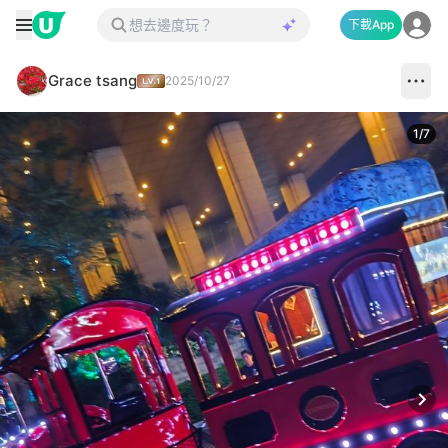
下載App
Grace tsang
2025/10/27
1
/
7
Next