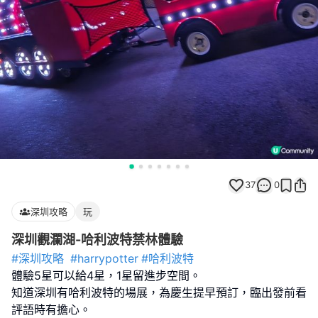
37
0
深圳攻略
玩
深圳觀瀾湖-哈利波特禁林體驗
#深圳攻略
#harrypotter
#哈利波特
體驗5星可以給4星，1星留進步空間。
知道深圳有哈利波特的場展，為慶生提早預訂，臨出發前看
評語時有擔心。