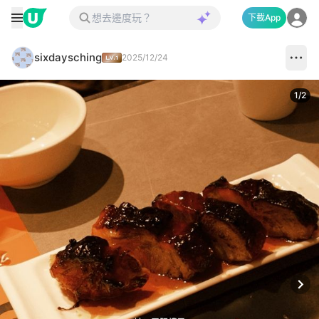
下載App
sixdaysching
2025/12/24
1
/
2
Next