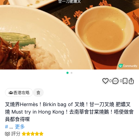
0
0
香港攻略
食
叉燒界Hermès！Birkin bag of 叉燒！甘一刀叉燒 肥燶叉
燒 Must try in Hong Kong！去南華會甘棠燒鵝！唔使做會
#
...
更多
評分