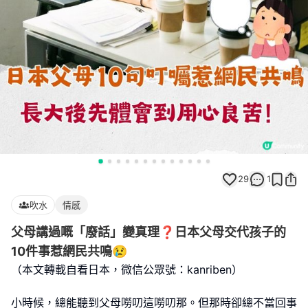
29
1
吹水
情感
父母講過嘅「廢話」變真理❓日本父母交代孩子的
10件事惹網民共鳴😢
（本文轉載自看日本，微信公眾號：kanriben）
小時候，總能聽到父母嘮叨這嘮叨那。但那時卻總不當回事