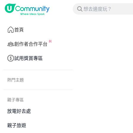
首頁
創作者合作平台
試用獎賞專區
熱門主題
親子專區
放電好去處
親子旅遊