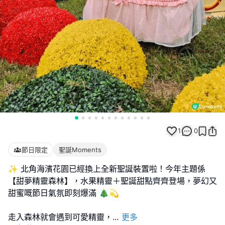
1
0
節日限定
聖誕Moments
✨ 北角海濱花園已經換上全新聖誕裝置啦！今年主題係
【甜夢精靈森林】，水果精靈＋聖誕甜點齊齊登場，夢幻又
甜蜜嘅節日氣氛即刻爆滿 🎄💫
走入森林就會遇到可愛精靈，
...
更多