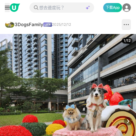
下載App
3DogsFamily
2025/12/12
1
/
12
Next