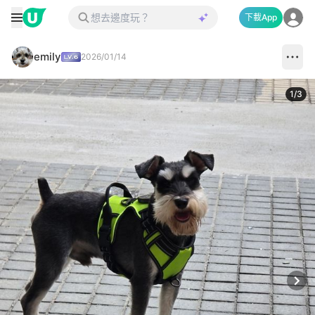
下載App
emily
2026/01/14
1
/
3
Next