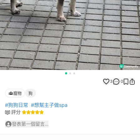
3
0
寵物
狗
#狗狗日常
#想幫主子做spa
評分
發表第一個留言...