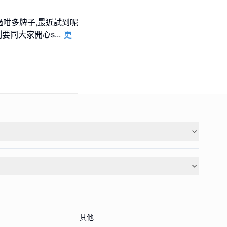
試過咁多牌子,最近試到呢
 即刻要同大家開心s
...
更
其他