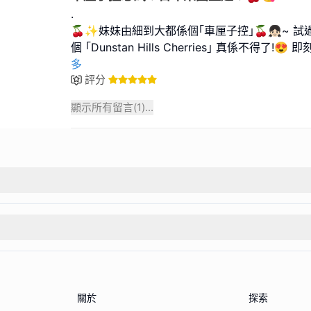
.
🍒✨妹妹由細到大都係個｢車厘子控｣🍒👧🏻~ 
個 ｢Dunstan Hills Cherries｣ 真係不得了!
多
評分
顯示所有留言(
1
)...
關於
探索