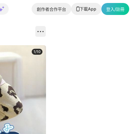
下載App
創作者合作平台
登入/註冊
1
/
10