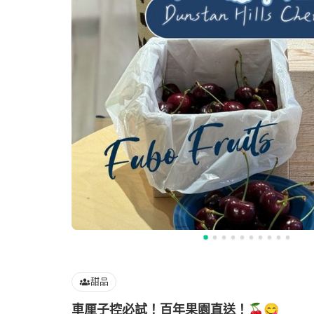
甜品
車厘子控必試！百年果園直送！🍒😋