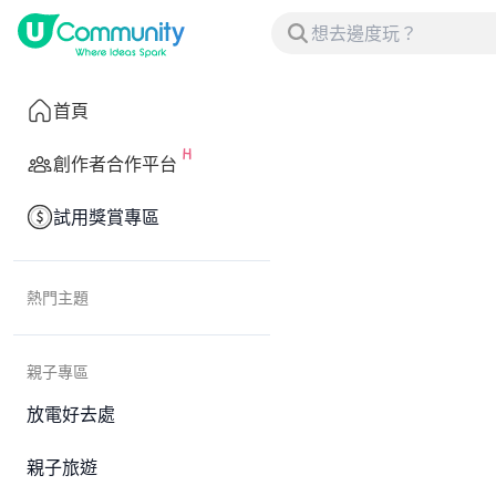
首頁
創作者合作平台
試用獎賞專區
熱門主題
親子專區
放電好去處
親子旅遊