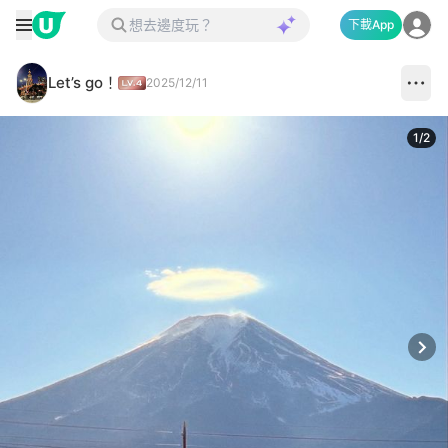
下載App
Let’s go！
2025/12/11
1
/
2
Next