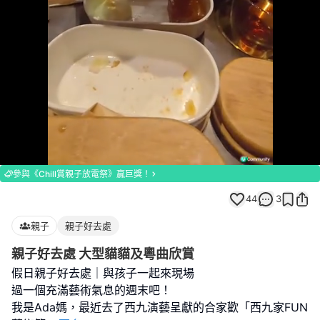
Loaded
:
Unmute
100.00%
參與《Chill賞親子放電祭》贏巨獎！
44
3
親子
親子好去處
親子好去處 大型貓貓及粵曲欣賞
假日親子好去處｜與孩子一起來現場
過一個充滿藝術氣息的週末吧！
我是Ada媽，最近去了西九演藝呈獻的合家歡「西九家FUN