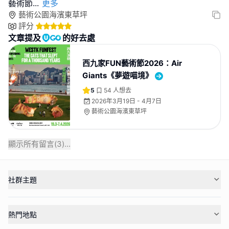
藝術節
...
更多
藝術公園海濱東草坪
評分
文章提及
的好去處
西九家FUN藝術節2026：Air
Giants《夢遊喵境》
5
54
人想去
2026年3月19日 - 4月7日
藝術公園海濱東草坪
顯示所有留言(
3
)...
社群主題
熱門地點