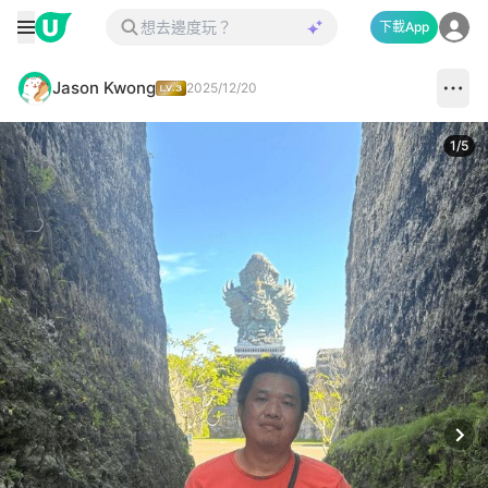
下載App
Jason Kwong
2025/12/20
1
/
5
Next